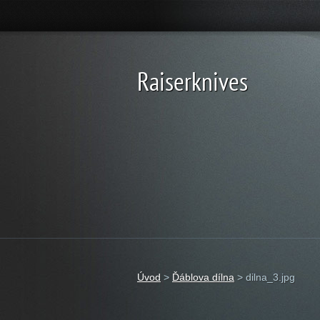
Raiserknives
Úvod
>
Ďáblova dílna
>
dilna_3.jpg