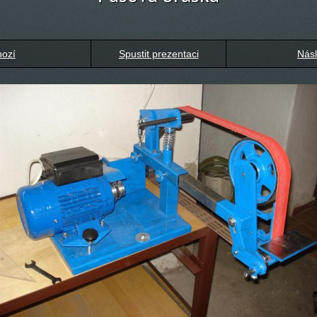
hozí
Spustit prezentaci
Násl