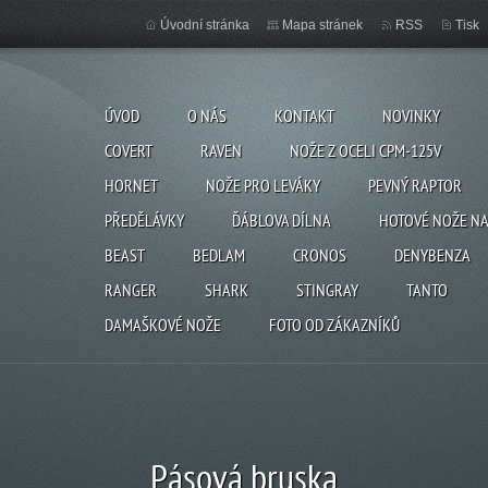
Úvodní stránka
Mapa stránek
RSS
Tisk
ÚVOD
O NÁS
KONTAKT
NOVINKY
COVERT
RAVEN
NOŽE Z OCELI CPM-125V
HORNET
NOŽE PRO LEVÁKY
PEVNÝ RAPTOR
PŘEDĚLÁVKY
ĎÁBLOVA DÍLNA
HOTOVÉ NOŽE NA
BEAST
BEDLAM
CRONOS
DENYBENZA
RANGER
SHARK
STINGRAY
TANTO
DAMAŠKOVÉ NOŽE
FOTO OD ZÁKAZNÍKŮ
Pásová bruska