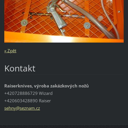
« Zpět
Kontakt
Raiserknives, výroba zakázkových nožů
+420728886729 Wizard
+420603428890 Raiser
sehny@se
znam.cz