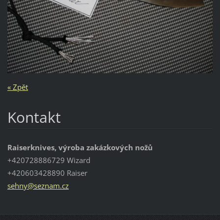
« Zpět
Kontakt
Raiserknives, výroba zakázkových nožů
+420728886729 Wizard
+420603428890 Raiser
sehny@se
znam.cz