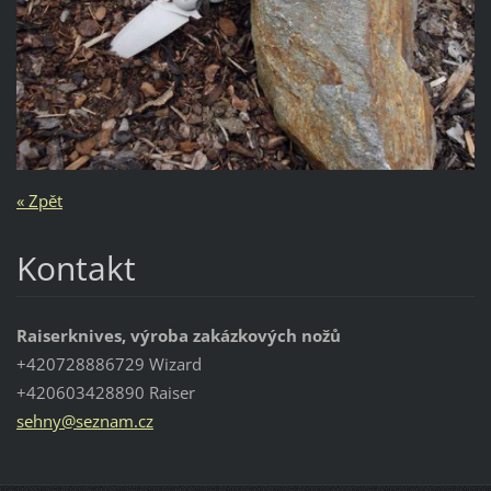
« Zpět
Kontakt
Raiserknives, výroba zakázkových nožů
+420728886729 Wizard
+420603428890 Raiser
sehny@se
znam.cz