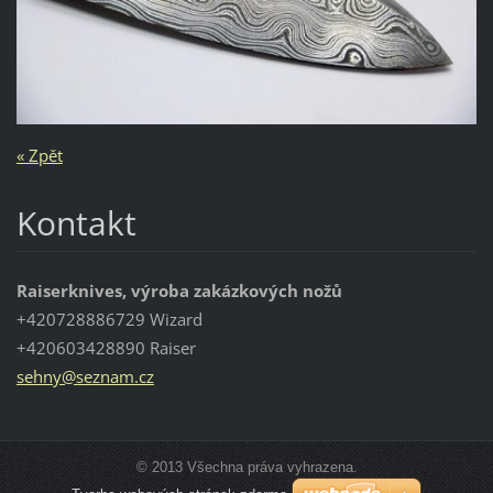
« Zpět
Kontakt
Raiserknives, výroba zakázkových nožů
+420728886729 Wizard
+420603428890 Raiser
sehny@se
znam.cz
© 2013 Všechna práva vyhrazena.