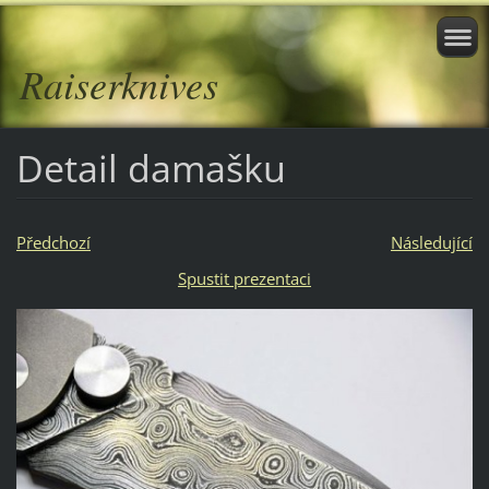
Raiserknives
Detail damašku
Předchozí
Následující
Spustit prezentaci